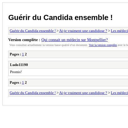
Guérir du Candida ensemble !
Guérir du Candida ensemble !
>
Ai-je vraiment une candidose ?
>
Les médeci
Version complète :
Qui connait un médecin sur Montpellier?
Vous consultez actuellement la version basse qualité d’un document.
Voir la version complète
avec le b
Pages :
1
2
Ludo11190
Promis!
Pages :
1
2
Guérir du Candida ensemble !
>
Ai-je vraiment une candidose ?
>
Les médeci