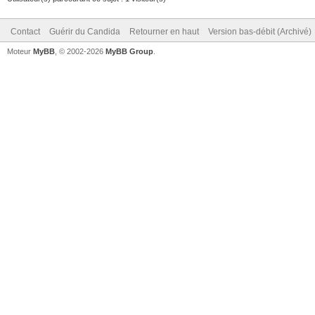
Contact
Guérir du Candida
Retourner en haut
Version bas-débit (Archivé)
Moteur
MyBB
, © 2002-2026
MyBB Group
.