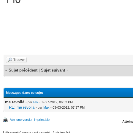
Trouver
«
Sujet précédent
|
Sujet suivant
»
Messages dans ce sujet
me revoilà
- par
Flo
- 02-27-2012, 06:33 PM
RE: me revoilà
- par
Max
- 03-03-2012, 07:37 PM
Voir une version imprimable
Atteind
Utilisateur(s) parcourant ce sujet : 1 visiteur(s)