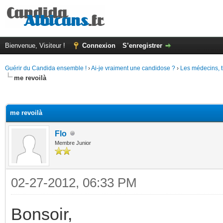
Bienvenue, Visiteur !
Connexion
S’enregistrer
Guérir du Candida ensemble !
›
Ai-je vraiment une candidose ?
›
Les médecins, t
me revoilà
(s))
me revoilà
Flo
Membre Junior
02-27-2012, 06:33 PM
Bonsoir,