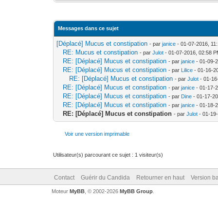
Messages dans ce sujet
[Déplacé] Mucus et constipation
- par
janice
- 01-07-2016, 11
RE: Mucus et constipation
- par
Julot
- 01-07-2016, 02:58 
RE: [Déplacé] Mucus et constipation
- par
janice
- 01-09-
RE: [Déplacé] Mucus et constipation
- par
Lilice
- 01-16-2
RE: [Déplacé] Mucus et constipation
- par
Julot
- 01-16
RE: [Déplacé] Mucus et constipation
- par
janice
- 01-17-
RE: [Déplacé] Mucus et constipation
- par
Dine
- 01-17-2
RE: [Déplacé] Mucus et constipation
- par
janice
- 01-18-
RE: [Déplacé] Mucus et constipation
- par
Julot
- 01-19
Voir une version imprimable
Utilisateur(s) parcourant ce sujet : 1 visiteur(s)
Contact
Guérir du Candida
Retourner en haut
Version ba
Moteur
MyBB
, © 2002-2026
MyBB Group
.