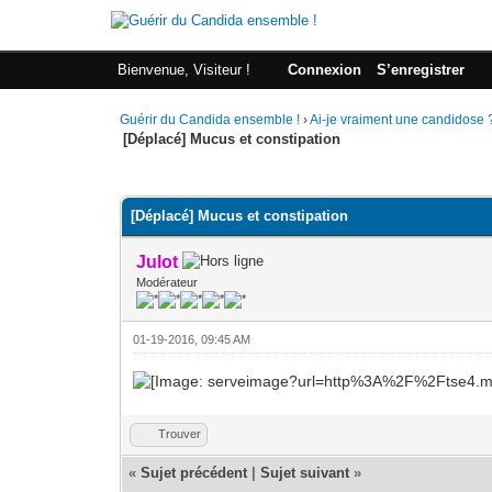
Bienvenue, Visiteur !
Connexion
S’enregistrer
Guérir du Candida ensemble !
›
Ai-je vraiment une candidose 
[Déplacé] Mucus et constipation
Moyenne : 0 (0 vote(s))
1
2
3
4
5
[Déplacé] Mucus et constipation
Julot
Modérateur
01-19-2016, 09:45 AM
Trouver
«
Sujet précédent
|
Sujet suivant
»