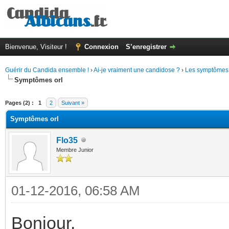
Bienvenue, Visiteur !
Connexion
S’enregistrer
Guérir du Candida ensemble !
›
Ai-je vraiment une candidose ?
›
Les symptômes 
Symptômes orl
(s))
Pages (2) :
1
2
Suivant »
Symptômes orl
Flo35
Membre Junior
01-12-2016, 06:58 AM
Bonjour,