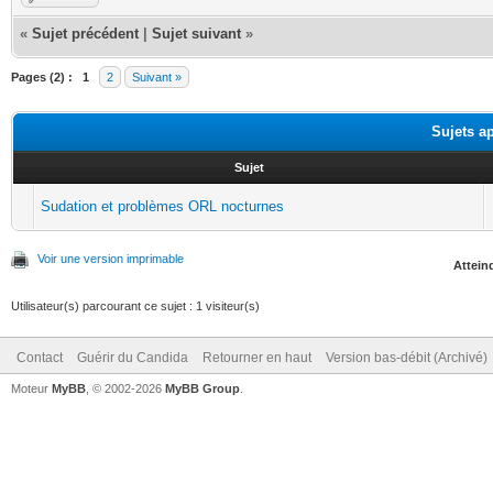
«
Sujet précédent
|
Sujet suivant
»
Pages (2) :
1
2
Suivant »
Sujets a
Sujet
Sudation et problèmes ORL nocturnes
Voir une version imprimable
Atteind
Utilisateur(s) parcourant ce sujet : 1 visiteur(s)
Contact
Guérir du Candida
Retourner en haut
Version bas-débit (Archivé)
Moteur
MyBB
, © 2002-2026
MyBB Group
.