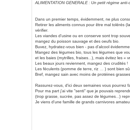
ALIMENTATION GENERALE : Un petit régime anti-c
Dans un premier temps, évidemment, ne plus consomm
Retirer les aliments connus pour être mal tolérés (l
vérifier.
Les viandes d'usine ou en conserve sont trop souven
mangez du poisson sauvage et des oeufs bio.
Buvez, hydratez-vous bien - pas d'alcool évidemment.
Mangez des légumes bio, tous les légumes que vous
et les baies (mytrilles, fraises...), mais évitez les «
Les beaux jours reviennent, mangez des crudités !
Les féculents (pomme de terre, riz … ) sont bien sû
Bref, mangez sain avec moins de protéines grasses 
Rassurez-vous, d'ici deux semaines vous pourrez fai
Pour ma part j'ai vite "senti" que je pouvais reprendr
(trop grasse, sucrée, pas assez de légumes...) rep
Je viens d'une famille de grands carnivores amateurs 