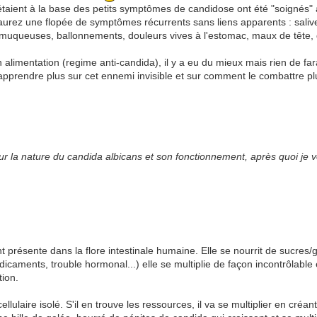
aient à la base des petits symptômes de candidose ont été "soignés" à
 aurez une flopée de symptômes récurrents sans liens apparents : saliv
 muqueuses, ballonnements, douleurs vives à l'estomac, maux de tête,
alimentation (regime anti-candida), il y a eu du mieux mais rien de fa
 apprendre plus sur cet ennemi invisible et sur comment le combattre p
 la nature du candida albicans et son fonctionnement, après quoi je v
 présente dans la flore intestinale humaine. Elle se nourrit de sucres/glu
dicaments, trouble hormonal...) elle se multiplie de façon incontrôlable 
tion.
lulaire isolé. S'il en trouve les ressources, il va se multiplier en créan