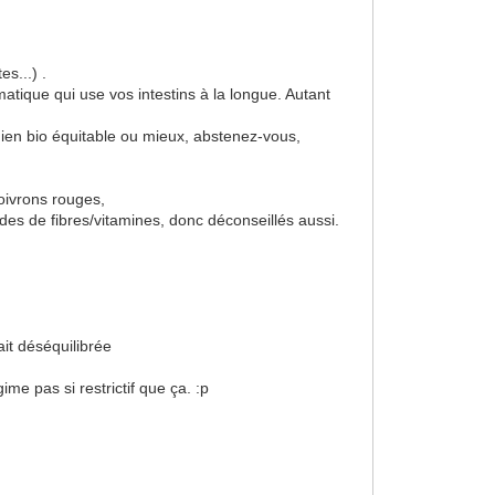
s...) .
matique qui use vos intestins à la longue. Autant
dien bio équitable ou mieux, abstenez-vous,
oivrons rouges,
t vides de fibres/vitamines, donc déconseillés aussi.
ait déséquilibrée
ime pas si restrictif que ça. :p