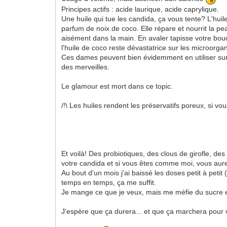
Principes actifs : acide laurique, acide caprylique.
Une huile qui tue les candida, ça vous tente? L'huil
parfum de noix de coco. Elle répare et nourrit la pe
aisément dans la main. En avaler tapisse votre bou
l'huile de coco reste dévastatrice sur les microorga
Ces dames peuvent bien évidemment en utiliser sur l
des merveilles.
Le glamour est mort dans ce topic.
/!\ Les huiles rendent les préservatifs poreux, si v
Et voilà! Des probiotiques, des clous de girofle, de
votre candida et si vous êtes comme moi, vous aure
Au bout d'un mois j'ai baissé les doses petit à peti
temps en temps, ça me suffit.
Je mange ce que je veux, mais me méfie du sucre e
J'espère que ça durera... et que ça marchera pour 