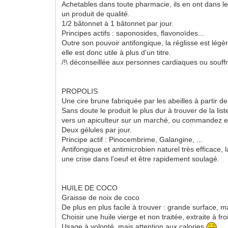
Achetables dans toute pharmacie, ils en ont dans le
un produit de qualité.
1/2 bâtonnet à 1 bâtonnet par jour.
Principes actifs : saponosides, flavonoïdes...
Outre son pouvoir antifongique, la réglisse est légè
elle est donc utile à plus d'un titre.
/!\ déconseillée aux personnes cardiaques ou souff
PROPOLIS
Une cire brune fabriquée par les abeilles à partir d
Sans doute le produit le plus dur à trouver de la l
vers un apiculteur sur un marché, ou commandez en
Deux gélules par jour.
Principe actif : Pinocembrime, Galangine, ...
Antifongique et antimicrobien naturel très efficace
une crise dans l'oeuf et être rapidement soulagé.
HUILE DE COCO
Graisse de noix de coco
De plus en plus facile à trouver : grande surface, 
Choisir une huile vierge et non traitée, extraite à fro
Usage à volonté, mais attention aux calories