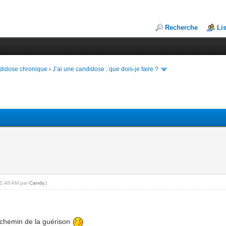
Recherche
Li
andidose chronique
›
J’ai une candidose : que dois-je faire ?
12:48 AM par
Candy
.)
 chemin de la guérison