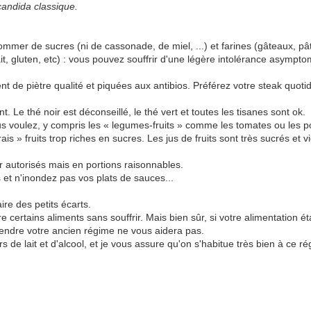
andida classique.
er de sucres (ni de cassonade, de miel, ...) et farines (gâteaux, pâte
ait, gluten, etc) : vous pouvez souffrir d'une légère intolérance asympto
t de piètre qualité et piquées aux antibios. Préférez votre steak quoti
 Le thé noir est déconseillé, le thé vert et toutes les tisanes sont ok.
 voulez, y compris les « legumes-fruits » comme les tomates ou les p
 vrais » fruits trop riches en sucres. Les jus de fruits sont très sucrés e
r autorisés mais en portions raisonnables.
et n'inondez pas vos plats de sauces...
re des petits écarts.
e certains aliments sans souffrir. Mais bien sûr, si votre alimentation ét
rendre votre ancien régime ne vous aidera pas.
de lait et d'alcool, et je vous assure qu'on s'habitue très bien à ce rég