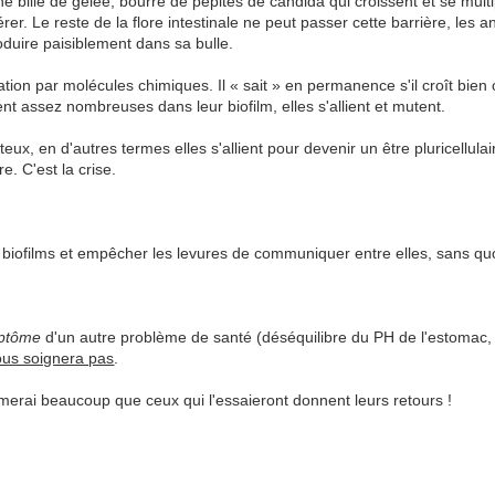
 bille de gelée, bourré de pépites de candida qui croissent et se multipl
er. Le reste de la flore intestinale ne peut passer cette barrière, les a
oduire paisiblement dans sa bulle.
par molécules chimiques. Il « sait » en permanence s'il croît bien ou s
nt assez nombreuses dans leur biofilm, elles s'allient et mutent.
ux, en d'autres termes elles s'allient pour devenir un être pluricellula
e. C'est la crise.
es biofilms et empêcher les levures de communiquer entre elles, sans quoi
ptôme
d'un autre problème de santé (déséquilibre du PH de l'estomac,
ous soignera pas
.
aimerai beaucoup que ceux qui l'essaieront donnent leurs retours !