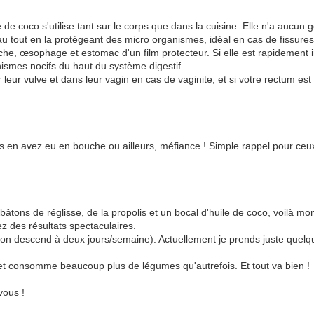
e de coco s'utilise tant sur le corps que dans la cuisine. Elle n'a aucu
au tout en la protégeant des micro organismes, idéal en cas de fissures,
che, œsophage et estomac d'un film protecteur. Si elle est rapidement 
nismes nocifs du haut du système digestif.
eur vulve et dans leur vagin en cas de vaginite, et si votre rectum est
ous en avez eu en bouche ou ailleurs, méfiance ! Simple rappel pour ceux 
s bâtons de réglisse, de la propolis et un bocal d'huile de coco, voilà 
z des résultats spectaculaires.
t (on descend à deux jours/semaine). Actuellement je prends juste quelq
t consomme beaucoup plus de légumes qu'autrefois. Et tout va bien !
vous !