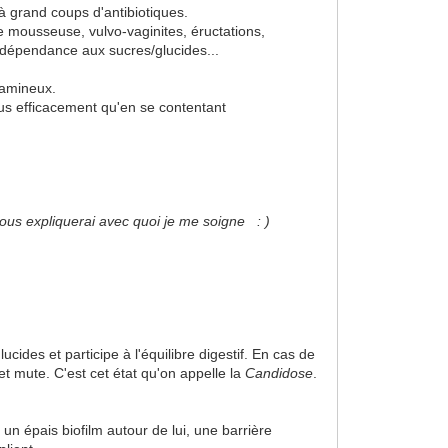
 grand coups d'antibiotiques.
e mousseuse, vulvo-vaginites, éructations,
 dépendance aux sucres/glucides...
ramineux.
lus efficacement qu'en se contentant
ous expliquerai avec quoi je me soigne : )
cides et participe à l'équilibre digestif. En cas de
et mute. C'est cet état qu'on appelle la
Candidose
.
t un épais biofilm autour de lui, une barrière