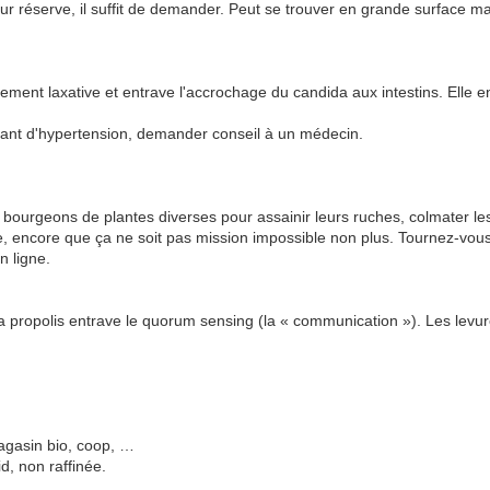
ur réserve, il suffit de demander. Peut se trouver en grande surface m
rement laxative et entrave l'accrochage du candida aux intestins. Elle e
rant d'hypertension, demander conseil à un médecin.
e bourgeons de plantes diverses pour assainir leurs ruches, colmater les 
iste, encore que ça ne soit pas mission impossible non plus. Tournez-vo
 ligne.
, la propolis entrave le quorum sensing (la « communication »). Les levu
magasin bio, coop, …
id, non raffinée.