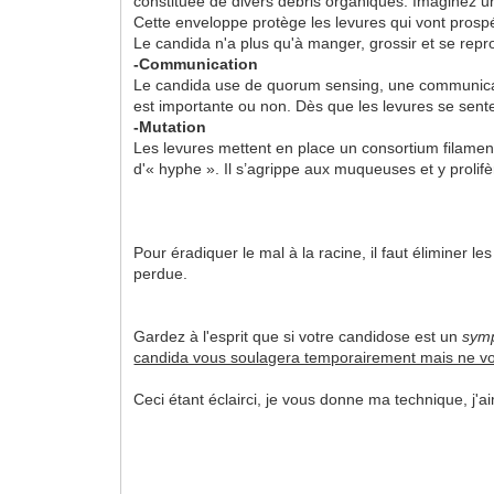
constituée de divers débris organiques. Imaginez une
Cette enveloppe protège les levures qui vont prospér
Le candida n'a plus qu'à manger, grossir et se repr
-Communication
Le candida use de quorum sensing, une communication 
est importante ou non. Dès que les levures se sente
-Mutation
Les levures mettent en place un consortium filamente
d'« hyphe ». Il s’agrippe aux muqueuses et y prolifèr
Pour éradiquer le mal à la racine, il faut éliminer l
perdue.
Gardez à l'esprit que si votre candidose est un
sym
candida vous soulagera temporairement mais ne v
Ceci étant éclairci, je vous donne ma technique, j'