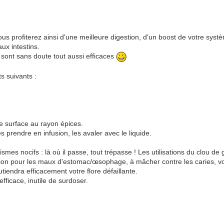
s profiterez ainsi d'une meilleure digestion, d'un boost de votre systè
aux intestins.
 sont sans doute tout aussi efficaces
s suivants :
e surface au rayon épices.
es prendre en infusion, les avaler avec le liquide.
smes nocifs : là où il passe, tout trépasse ! Les utilisations du clou de g
sion pour les maux d'estomac/œsophage, à mâcher contre les caries, 
tiendra efficacement votre flore défaillante.
efficace, inutile de surdoser.