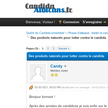
Bienvenue, Visiteur !
Connexion
S’enregistrer
Guérir du Candida ensemble !
›
Phase d'attaque : traiter la c
Des produits naturels pour lutter contre le candida
Moyenne : 0 (0 vote(s))
1
2
3
4
5
Pages (3) :
1
2
3
Suivant »
Des produits naturels pour lutter contre le candida
Candy
Membre Junior
03-30-2017, 06:02 PM
(Modification du message : 03-02-2018, 
Bonjour bonsoir !
Après des années de candidose je suis enfin sur le