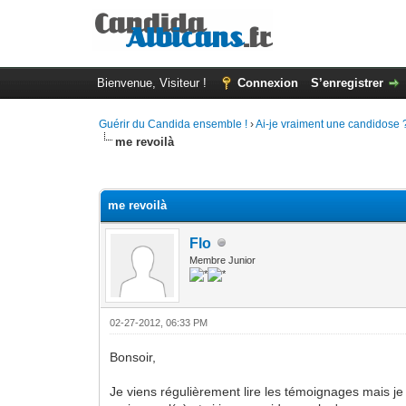
Bienvenue, Visiteur !
Connexion
S’enregistrer
Guérir du Candida ensemble !
›
Ai-je vraiment une candidose 
me revoilà
Moyenne : 0 (0 vote(s))
1
2
3
4
5
me revoilà
Flo
Membre Junior
02-27-2012, 06:33 PM
Bonsoir,
Je viens régulièrement lire les témoignages mais je