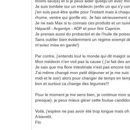
moins seul(e) et si je peux aider quelqu'un avec mo
Je suis tombée sur un médecin (enfin un qui s'y conna
j'en suis peut-être quitte pour l'instant mais à ch
rhume, ventre qui gonfle etc. Je fais sérieusement a
Je ne sais Max si tu connais ces produits et un suiv
Hépactif - Argentyn - ADP et pour finir Capricin
Je prenais aussi du probactiol et de l'huile de poiss
Sans oublier bien évidemment un régime exempt de s
m'aviez mise en garde!)
Par contre, j'entends tout le monde qui dit maigrir 
Mon médecin n'en voit pas la cause ( j'ai fait des ana
Je sais que ma flore intestinale n'est pas encore tot
J'ai même changé mon petit déjeuner et je me suis h
midi et le soir) alors pour changer de temps en temp
bon et surtout ca change des légumes!!!
Pour le moment je me sens bien, je continue mon sp
presque), je peux mieux gérer cette foutue candido
Voilà, j'espère ne pas avoir été trop longue mais oh
A bientôt,
Flo