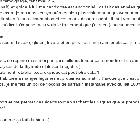
n témoignage, tant mieux :-)
ît) et grâce à lui, ma candidose est endormie!!! ca fait des années que 
aque écart, je ressens les symptômes bien plus violemment qu'avant: ma
ttention à mon alimentation et ces maux disparaissent...Il faut vraiment
i médical s'impose mais voilà le traitement que j'ai reçu (chacun avec 
on.
ucre, lactose, gluten, levure et en plus pour moi sans oeufs car je m
avec ce régime mais moi pas,j'ai d'ailleurs tendance à prendre et davan
lyses de la thyroïde et ils sont négatifs.)
alement rétablie...ceci expliquerait peut-être cela?!
abituée à manger légumes et protéines au matin. J'avoue que c'est pas 
s, je me fais un bol de flocons de sarrasin instantané avec du lait 100%
ort et me permet des écarts tout en sachant les risques que je prend
se!
 comme ça fait du bien :-)