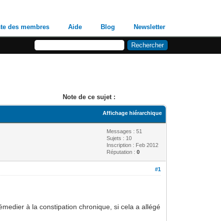
ste des membres
Aide
Blog
Newsletter
Note de ce sujet :
Affichage hiérarchique
Messages : 51
Sujets : 10
Inscription : Feb 2012
Réputation :
0
#1
rémedier à la constipation chronique, si cela a allégé