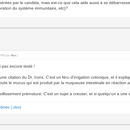
libérées par le candida, mais est-ce que cela aide aussi à se débarrass
ration du système immunitaire, etc)?
8 PM par
Max
.)
 pas encore testé !
ne citation du Dr. Irons. C'est un féru d'irrigation colonique, et il exp
ajoute le mucus qui est produit par la muqueuse intestinale en réaction
eillissement prématuré. C'est un sujet à creuser, et si quelqu'un a une 
ômes (.xlsx)