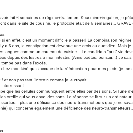
oir fait 6 semaines de régime+traitement Kousmine+irrigation, je pétait
écrit dans le site de cousine, le protocole était de 6 semaines... GRAV
ces.
 si en effet, c'est un moment difficile a passer! La combinaison régime +
e il y a 6 ans, la constipation est devenue une croix au quotidien. Mais j
es longues comme un couteau de cuisine... Le candida a "pris" vie deva
ées depuis des lustres à mon intestin. (Amis poètes, bonsoir...) Je sais 
ne tombe pas dans l'excès.
e chez mon kiné qui s'occupe de la rééducation pour mes pieds (je me su
 ! et non pas tant l'intestin comme je le croyait.
z interressant.
ipe que les cellules communiquent entre elles par des sons. Si l'une d'el
r les oreille qui vous envoi des sons. La réponse se lit sur un ordinat
ssorties... plus une déficience des neuro-transmetteurs que je ne sava
e) qui concerne également une déficience des neuro-transmetteurs.... 
ns.