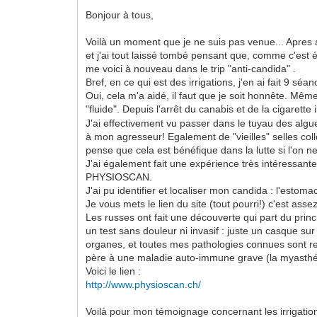
Bonjour à tous,
Voilà un moment que je ne suis pas venue... Apres av
et j'ai tout laissé tombé pensant que, comme c'est 
me voici à nouveau dans le trip "anti-candida" .
Bref, en ce qui est des irrigations, j'en ai fait 9 séan
Oui, cela m'a aidé, il faut que je soit honnête. Même
"fluide". Depuis l'arrêt du canabis et de la cigarett
J'ai effectivement vu passer dans le tuyau des algu
à mon agresseur! Egalement de "vieilles" selles coll
pense que cela est bénéfique dans la lutte si l'on 
J'ai également fait une expérience très intéressant
PHYSIOSCAN.
J'ai pu identifier et localiser mon candida : l'estomac
Je vous mets le lien du site (tout pourri!) c'est asse
Les russes ont fait une découverte qui part du princ
un test sans douleur ni invasif : juste un casque su
organes, et toutes mes pathologies connues sont re
père à une maladie auto-immune grave (la myasthéni
Voici le lien :
http://www.physioscan.ch/
Voilà pour mon témoignage concernant les irrigatio