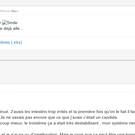
3 PM par
Max
.)
2o
 déjà allé...
ômes (.xlsx)
nué. J'avais les intestins trop irrités et la première fois qu'on le fait il 
 Je ne savais pas encore que ce que j'avais c'était un candida.
oup mieux, le troisième ça a était très destabilisant , mon système nerve
et je n'ai pa vu d'amélioration. Mais je crois que ça peut être une bo