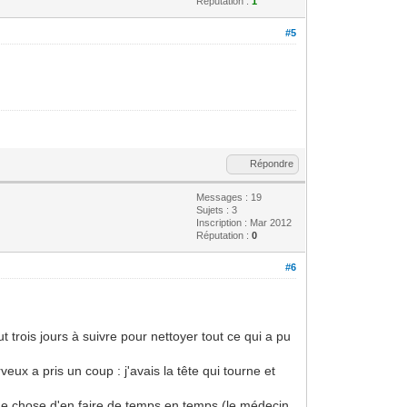
Réputation :
1
#5
Répondre
Messages : 19
Sujets : 3
Inscription : Mar 2012
Réputation :
0
#6
faut trois jours à suivre pour nettoyer tout ce qui a pu
ux a pris un coup : j'avais la tête qui tourne et
nne chose d'en faire de temps en temps (le médecin