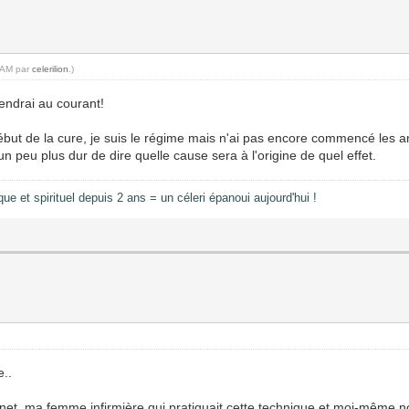
8 AM par
celerilion
.)
iendrai au courant!
ébut de la cure, je suis le régime mais n'ai pas encore commencé les an
n peu plus dur de dire quelle cause sera à l'origine de quel effet.
e et spirituel depuis 2 ans = un céleri épanoui aujourd'hui !
e..
net, ma femme infirmière qui pratiquait cette technique et moi-même