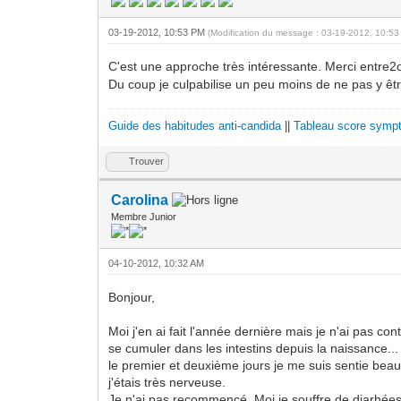
03-19-2012, 10:53 PM
(Modification du message : 03-19-2012, 10:5
C'est une approche très intéressante. Merci entre
Du coup je culpabilise un peu moins de ne pas y être
Guide des habitudes anti-candida
||
Tableau score sympt
Trouver
Carolina
Membre Junior
04-10-2012, 10:32 AM
Bonjour,
Moi j'en ai fait l'année dernière mais je n'ai pas conti
se cumuler dans les intestins depuis la naissance...
le premier et deuxième jours je me suis sentie beauc
j'étais très nerveuse.
Je n'ai pas recommencé. Moi je souffre de diarhées 