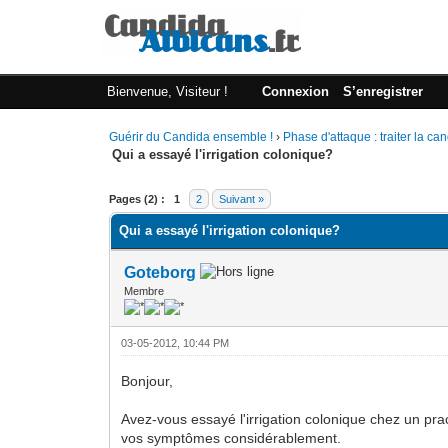
Bienvenue, Visiteur !
Connexion
S’enregistrer
Guérir du Candida ensemble !
›
Phase d'attaque : traiter la c
Qui a essayé l'irrigation colonique?
Moyenne : 0 (0 vote(s))
1
2
3
4
5
Pages (2) :
1
2
Suivant »
Qui a essayé l'irrigation colonique?
Goteborg
Membre
03-05-2012, 10:44 PM
Bonjour,
Avez-vous essayé l'irrigation colonique chez un pract
vos symptômes considérablement.