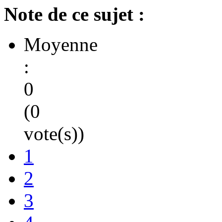
Note de ce sujet :
Moyenne
:
0
(0
vote(s))
1
2
3