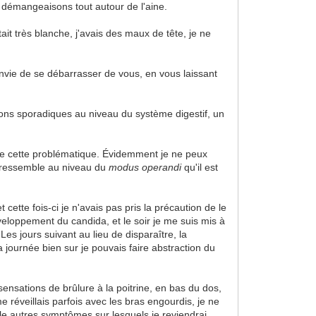
 démangeaisons tout autour de l'aine.
it très blanche, j'avais des maux de tête, je ne
envie de se débarrasser de vous, en vous laissant
isons sporadiques au niveau du système digestif, un
 de cette problématique. Évidemment je ne peux
e ressemble au niveau du
modus operandi
qu'il est
 cette fois-ci je n'avais pas pris la précaution de le
veloppement du candida, et le soir je me suis mis à
es jours suivant au lieu de disparaître, la
 journée bien sur je pouvais faire abstraction du
nsations de brûlure à la poitrine, en bas du dos,
 réveillais parfois avec les bras engourdis, je ne
lle autres symptômes sur lesquels je reviendrai