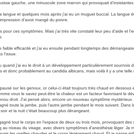
uisse gauche, une minuscule zone marron qui provoquait d’insistantes
 langue et quelques mois après j'ai eu un muguet buccal. La langue éta
l'impression d'avoir mangé du poivre.
s pour ces symptômes. Mais j'ai très vite constaté leur peu d'aide et l'
s.
ne faible efficacité et j'ai eu ensuite pendant longtemps des démangea
 l'issue.
 quand j'ai eu le droit à un développement particulièrement sournois
 et donc probablement au candida albicans, mais voilà il y a une tell
 pausé sur les genoux, or celui-ci était toujours très chaud en dessous et
comme vous le savez peut-être la chaleur est un facteur favorisant le dé
genou droit. J'ai pensé alors, encore un nouveau symptôme mystérieux. L
gné toute la jambe, puis l'autre jambe pendant le mois suivant. Dans la
oir et la nuit c'était beaucoup plus dérangeant.
gné tout le corps en l'espace de deux ou trois mois, provoquant des se
ng au niveau du visage, avec divers symptômes d'anesthésie léger. Je me
'avais les oreilles chaudes et le corps légèrement chaud. Et je passe mi