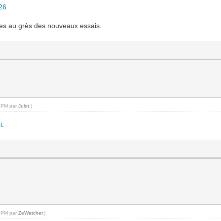
726
ages au grès des nouveaux essais.
5 PM par
Julot
.)
ci
.
3 PM par
ZeWatcher
.)