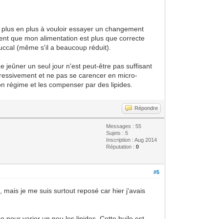
de plus en plus à vouloir essayer un changement
ésent que mon alimentation est plus que correcte
buccal (même s'il a beaucoup réduit).
ue jeûner un seul jour n'est peut-être pas suffisant
ogressivement et ne pas se carencer en micro-
n régime et les compenser par des lipides.
Répondre
Messages : 55
Sujets : 5
Inscription : Aug 2014
Réputation :
0
#5
mais je me suis surtout reposé car hier j'avais
o pour varier un peu les lipides. Cette huile est