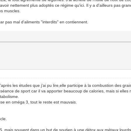
voir nettement plus adoptés ce régime qu'ici. Il y a d'ailleurs pas gran
les muscles.
r pas mal d'aliments "interdits" en contiennent.
'après les études que j'ai pu lire,elle participe à la combustion des grai
séance de sport car il va apporter beaucoup de calories, mais si elles ne
étabolisme.
hesse en oméga 3, tout le reste est mauvais.
cle.
US, mais souvent dans un but de soutien à une détox aux métaux lourds