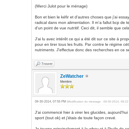
(Merci Julot pour le ménage)
Bon et bien le kéfir et d'autres choses que j'ai es
radical dans mon alimentation. Il m'a fallut bcp de 
d'un point de vue nutritif. Ceci dit, il semble que 
J'ai lu avec intérêt ce qui a été dit sur ce site à p
pour en tirer tous les fruits. Par contre le régime
nutriments. J'effectue donc des recherches en ce s
Trouver
ZeWatcher
Membre
09-30-2014, 07:55 PM
(Modification du message : 09-30-2014, 08:2
J'ai commencé hier à virer les glucides, aujourd'hu
sport (tout ok) et j'étais de toute façon crevé.
Je tourne principalement à la whey et à l'huile de co