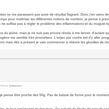
sayées ne me paraissent pas avoir de résultat flagrant. Donc j'en viens 
temps pour maîtriser les différentes notions de nutrition, je pense à pr
cela ne suffise pas à régler le problème des inflammations et du muguet 
ropos du jeûne, mais je ne suis pas encore résolu à me lancer, d'autant q
 cétogène me semble très prometteur. L'enjeu par contre est d'y aller pr
ens mais dès à présent je vais commencer à réduire les glucides de mo
2 PM par
ZeWatcher
.)
i je pense être proche des 50g. Pas de baisse de forme pour le moment, 
lza, le tout agrémenté de légumes. J'ai acheté de l'huile de noix de coc