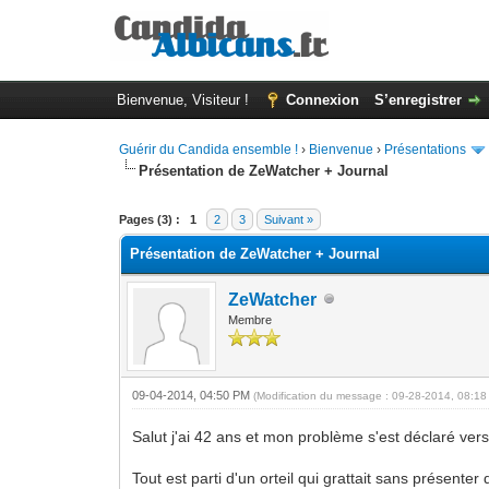
Bienvenue, Visiteur !
Connexion
S’enregistrer
Guérir du Candida ensemble !
›
Bienvenue
›
Présentations
Présentation de ZeWatcher + Journal
Moyenne : 0 (0 vote(s))
1
2
3
4
5
Pages (3) :
1
2
3
Suivant »
Présentation de ZeWatcher + Journal
ZeWatcher
Membre
09-04-2014, 04:50 PM
(Modification du message : 09-28-2014, 08:1
Salut j'ai 42 ans et mon problème s'est déclaré vers
Tout est parti d'un orteil qui grattait sans présen