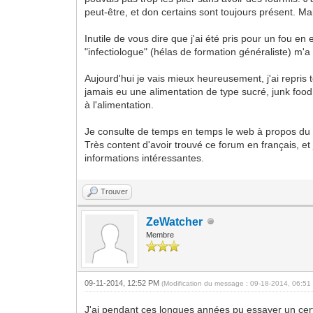
peut-être, et don certains sont toujours présent. Mai
Inutile de vous dire que j'ai été pris pour un fou 
"infectiologue" (hélas de formation généraliste) m'a
Aujourd'hui je vais mieux heureusement, j'ai repris
jamais eu une alimentation de type sucré, junk food o
à l'alimentation.
Je consulte de temps en temps le web à propos du ca
Très content d'avoir trouvé ce forum en français, e
informations intéressantes.
Trouver
ZeWatcher
Membre
09-11-2014, 12:52 PM
(Modification du message : 09-18-2014, 06:5
J'ai pendant ces longues années pu essayer un cert