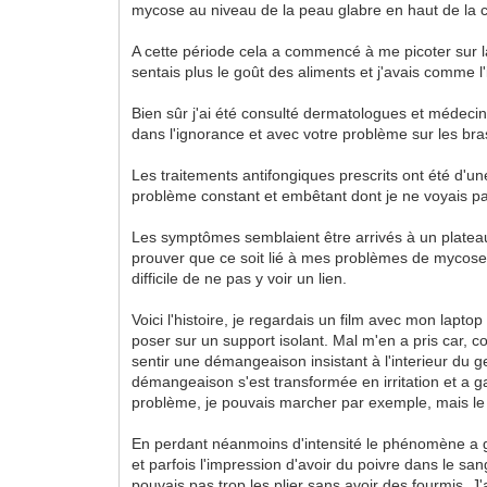
mycose au niveau de la peau glabre en haut de la c
A cette période cela a commencé à me picoter sur la
sentais plus le goût des aliments et j'avais comme 
Bien sûr j'ai été consulté dermatologues et médecin
dans l'ignorance et avec votre problème sur les bra
Les traitements antifongiques prescrits ont été d'u
problème constant et embêtant dont je ne voyais pas
Les symptômes semblaient être arrivés à un plateau
prouver que ce soit lié à mes problèmes de mycoses
difficile de ne pas y voir un lien.
Voici l'histoire, je regardais un film avec mon laptop
poser sur un support isolant. Mal m'en a pris car, 
sentir une démangeaison insistant à l'interieur du 
démangeaison s'est transformée en irritation et a ga
problème, je pouvais marcher par exemple, mais le s
En perdant néanmoins d'intensité le phénomène a ga
et parfois l'impression d'avoir du poivre dans le sa
pouvais pas trop les plier sans avoir des fourmis. J