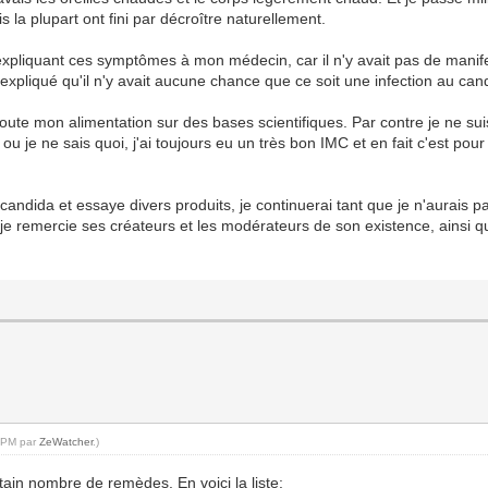
s la plupart ont fini par décroître naturellement.
en expliquant ces symptômes à mon médecin, car il n'y avait pas de man
 expliqué qu'il n'y avait aucune chance que ce soit une infection au can
 toute mon alimentation sur des bases scientifiques. Par contre je ne su
u je ne sais quoi, j'ai toujours eu un très bon IMC et en fait c'est pour
ndida et essaye divers produits, je continuerai tant que je n'aurais pa
t je remercie ses créateurs et les modérateurs de son existence, ainsi
1 PM par
ZeWatcher
.)
ain nombre de remèdes. En voici la liste: