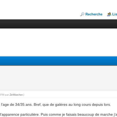
Recherche
Li
8 PM par
ZeWatcher
.)
 l'age de 34/35 ans. Bref, que de galères au long cours depuis lors.
ter d’apparence particulière. Puis comme je faisais beaucoup de marche 