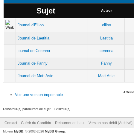
Sujet
Auteur
Journal d'Eliloo
eliloo
Journal de Laetitia
Laetitia
journal de Cerenna
cerenna
Journal de Fanny
Fanny
Journal de Matt Asie
Matt Asie
Atteind
Voir une version imprimable
Utilisateur(s) parcourant ce sujet : 1 visiteur(s)
Contact
Guérir du Candida
Retourner en haut
Version bas-débit (Archivé)
Moteur
MyBB
, © 2002-2026
MyBB Group
.