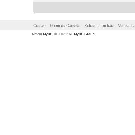
Contact
Guérir du Candida
Retourner en haut
Version ba
Moteur
MyBB
, © 2002-2026
MyBB Group
.