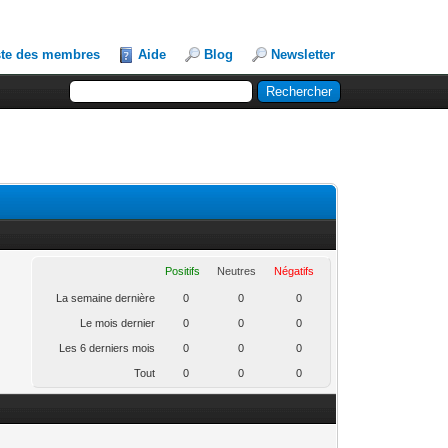
ste des membres
Aide
Blog
Newsletter
Positifs
Neutres
Négatifs
La semaine dernière
0
0
0
Le mois dernier
0
0
0
Les 6 derniers mois
0
0
0
Tout
0
0
0
.