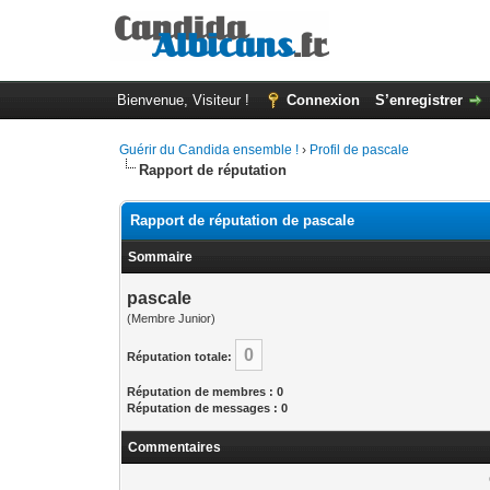
Bienvenue, Visiteur !
Connexion
S’enregistrer
Guérir du Candida ensemble !
›
Profil de pascale
Rapport de réputation
Rapport de réputation de pascale
Sommaire
pascale
(Membre Junior)
0
Réputation totale:
Réputation de membres : 0
Réputation de messages : 0
Commentaires