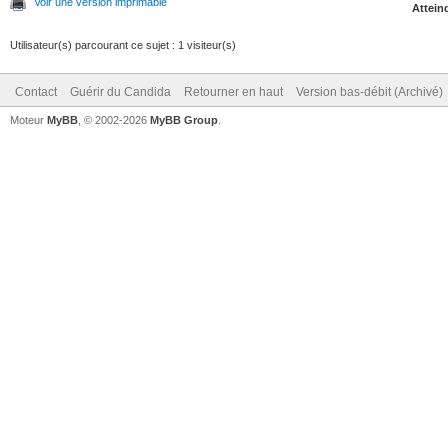
Voir une version imprimable
Atteind
Utilisateur(s) parcourant ce sujet : 1 visiteur(s)
Contact
Guérir du Candida
Retourner en haut
Version bas-débit (Archivé)
Moteur
MyBB
, © 2002-2026
MyBB Group
.