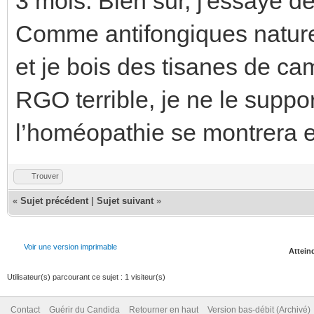
3 mois. Bien sur, j'essaye d
Comme antifongiques naturel
et je bois des tisanes de ca
RGO terrible, je ne le suppo
l’homéopathie se montrera e
Trouver
«
Sujet précédent
|
Sujet suivant
»
Voir une version imprimable
Atteind
Utilisateur(s) parcourant ce sujet : 1 visiteur(s)
Contact
Guérir du Candida
Retourner en haut
Version bas-débit (Archivé)