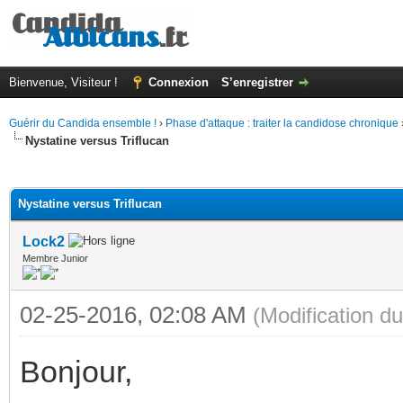
Bienvenue, Visiteur !
Connexion
S’enregistrer
Guérir du Candida ensemble !
›
Phase d'attaque : traiter la candidose chronique
Nystatine versus Triflucan
(s))
Nystatine versus Triflucan
Lock2
Membre Junior
02-25-2016, 02:08 AM
(Modification 
Bonjour,