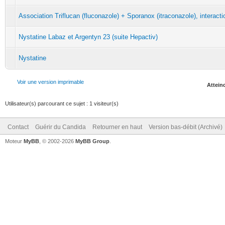
Association Triflucan (fluconazole) + Sporanox (itraconazole), interacti
Nystatine Labaz et Argentyn 23 (suite Hepactiv)
Nystatine
Voir une version imprimable
Atteind
Utilisateur(s) parcourant ce sujet : 1 visiteur(s)
Contact
Guérir du Candida
Retourner en haut
Version bas-débit (Archivé)
Moteur
MyBB
, © 2002-2026
MyBB Group
.