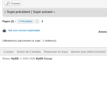
Trouver
«
Sujet précédent
|
Sujet suivant
»
Pages (2) :
« Précédent
1
2
Voir une version imprimable
Atteind
Utilisateur(s) parcourant ce sujet : 1 visiteur(s)
Contact
Guérir du Candida
Retourner en haut
Version bas-débit (Archivé)
Moteur
MyBB
, © 2002-2026
MyBB Group
.