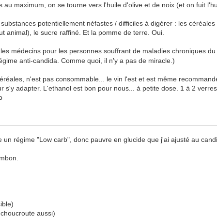
au maximum, on se tourne vers l'huile d'olive et de noix (et on fuit l'hu
 substances potentiellement néfastes / difficiles à digérer : les céréales
ut animal), le sucre raffiné. Et la pomme de terre. Oui.
 les médecins pour les personnes souffrant de maladies chroniques du
égime anti-candida. Comme quoi, il n'y a pas de miracle.)
de céréales, n'est pas consommable... le vin l'est et est même recomma
r s'y adapter. L'ethanol est bon pour nous... à petite dose. 1 à 2 verres d
p
vre un régime "Low carb", donc pauvre en glucide que j'ai ajusté au cand
jambon.
ible)
 choucroute aussi)