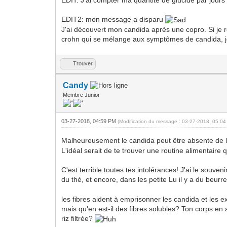
EDIT: J'ai compter ma quantité de glucide par jours
EDIT2: mon message a disparu
J'ai découvert mon candida après une copro. Si je r
crohn qui se mélange aux symptômes de candida, je 
Trouver
Candy
Membre Junior
03-27-2018, 04:59 PM
(Modification du message : 03-27-2018, 05:0
Malheureusement le candida peut être absente de la 
L'idéal serait de te trouver une routine alimentaire 
C'est terrible toutes tes intolérances! J'ai le souv
du thé, et encore, dans les petite Lu il y a du beurr
les fibres aident à emprisonner les candida et les ex
mais qu'en est-il des fibres solubles? Ton corps en
riz filtrée?