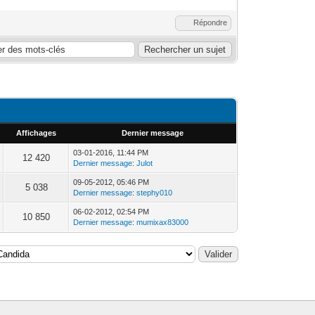
Répondre
Affichages
Dernier message
03-01-2016, 11:44 PM
12 420
Dernier message
:
Julot
09-05-2012, 05:46 PM
5 038
Dernier message
:
stephy010
06-02-2012, 02:54 PM
10 850
Dernier message
:
mumixax83000