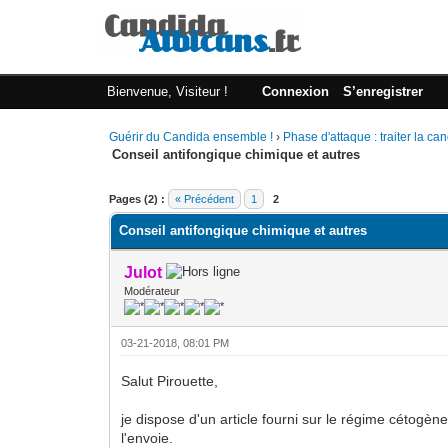
Bienvenue, Visiteur !
Connexion
S’enregistrer
Guérir du Candida ensemble !
›
Phase d'attaque : traiter la c
Conseil antifongique chimique et autres
Moyenne : 0 (0 vote(s))
1
2
3
4
5
Pages (2) :
« Précédent
1
2
Conseil antifongique chimique et autres
Julot
Modérateur
03-21-2018, 08:01 PM
Salut Pirouette,
je dispose d'un article fourni sur le régime cétogè
l'envoie.