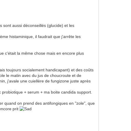
s sont aussi déconseillés (glucide) et les
lème histaminique, il faudrait que j'arrête les
u que c'était la même chose mais en encore plus
ais toujours socialement handicapant) et des coûts
ole le matin avec du jus de choucroute et de
amin, j'avale une cuiellère de fungizone juste après
c probiotique + serum + ma boite candida support.
iliser quand on prend des antifongiques en "zole", que
 encore prit