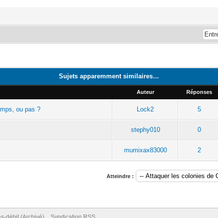
Sujets apparemment similaires…
Auteur
Réponses
temps, ou pas ?
Lock2
5
stephy010
0
mumixax83000
2
Atteindre :
s-débit (Archivé)
Syndication RSS