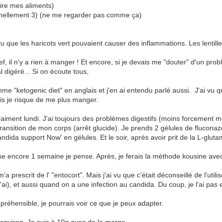
uire mes aliments)
onnellement 3) (ne me regarder pas comme ça)
vu que les haricots vert pouvaient causer des inflammations. Les lentille
ef, il n'y a rien à manger ! Et encore, si je devais me "douter" d'un prob
l digéré... Si on écoute tous,
omme "ketogenic diet" en anglais et j'en ai entendu parlé aussi. J'ai v
is je risque de me plus manger.
aiment lundi. J'ai toujours des problèmes digestifs (moins forcement m
nsition de mon corps (arrêt glucide). Je prends 2 gélules de fluconaz
candida support Now' en gélules. Et le soir, après avoir prit de la L-glut
èse encore 1 semaine je pense. Après, je ferais la méthode kousine ave
'a prescrit de l' "entocort". Mais j'ai vu que c'était déconseillé de l'ut
j'ai), et aussi quand on a une infection au candida. Du coup, je l'ai pas
ompréhensible, je pourrais voir ce que je peux adapter.