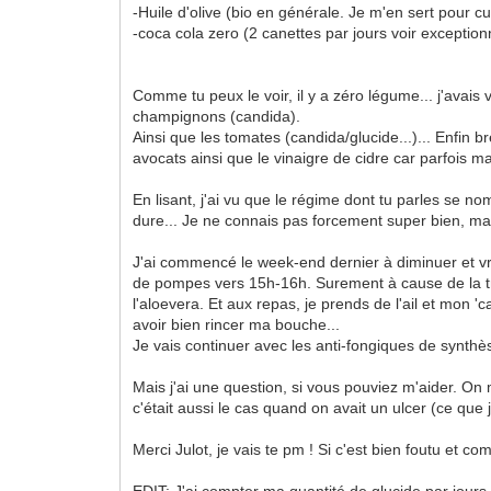
-Huile d'olive (bio en générale. Je m'en sert pour c
-coca cola zero (2 canettes par jours voir excepti
Comme tu peux le voir, il y a zéro légume... j'avais 
champignons (candida).
Ainsi que les tomates (candida/glucide...)... Enfin br
avocats ainsi que le vinaigre de cidre car parfois ma
En lisant, j'ai vu que le régime dont tu parles se n
dure... Je ne connais pas forcement super bien, ma
J'ai commencé le week-end dernier à diminuer et vr
de pompes vers 15h-16h. Surement à cause de la tra
l'aloevera. Et aux repas, je prends de l'ail et mon '
avoir bien rincer ma bouche...
Je vais continuer avec les anti-fongiques de synth
Mais j'ai une question, si vous pouviez m'aider. On m
c'était aussi le cas quand on avait un ulcer (ce que 
Merci Julot, je vais te pm ! Si c'est bien foutu et c