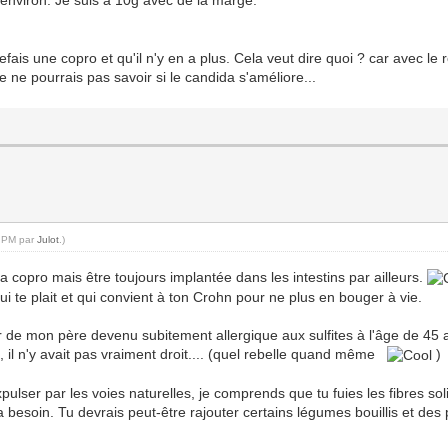
 environ. Je suis à 10g avec de la marge.
efais une copro et qu'il n'y en a plus. Cela veut dire quoi ? car avec 
ne pourrais pas savoir si le candida s'améliore...
4 PM par
Julot
.)
copro mais être toujours implantée dans les intestins par ailleurs.
qui te plait et qui convient à ton Crohn pour ne plus en bouger à vie.
enir de mon père devenu subitement allergique aux sulfites à l'âge de 45 
e, il n'y avait pas vraiment droit.... (quel rebelle quand même
)
pulser par les voies naturelles, je comprends que tu fuies les fibres sol
 a besoin. Tu devrais peut-être rajouter certains légumes bouillis et d