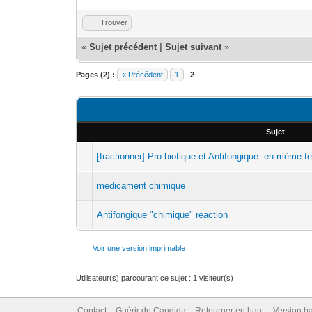
Trouver
«
Sujet précédent
|
Sujet suivant
»
Pages (2) :
« Précédent
1
2
Sujet
[fractionner] Pro-biotique et Antifongique: en même 
medicament chimique
Antifongique "chimique" reaction
Voir une version imprimable
Utilisateur(s) parcourant ce sujet : 1 visiteur(s)
Contact
Guérir du Candida
Retourner en haut
Version ba