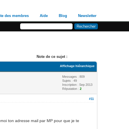
ste des membres
Aide
Blog
Newsletter
Note de ce sujet :
Affichage hiérarchique
Messages : 809
Sujets : 49
Inscription : Sep 2013
Réputation :
2
#11
s-moi ton adresse mail par MP pour que je te