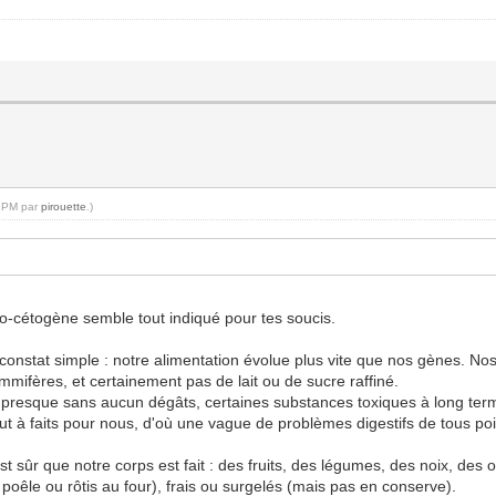
9 PM par
pirouette
.)
léo-cétogène semble tout indiqué pour tes soucis.
 constat simple : notre alimentation évolue plus vite que nos gènes. No
ifères, et certainement pas de lait ou de sucre raffiné.
r presque sans aucun dégâts, certaines substances toxiques à long terme
 à faits pour nous, d'où une vague de problèmes digestifs de tous poi
sûr que notre corps est fait : des fruits, des légumes, des noix, des oe
 poêle ou rôtis au four), frais ou surgelés (mais pas en conserve).