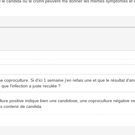
nd le candida ou le crohn peuvent me donner les mêmes symptômes et 
oproculture. Si d'ici 1 semaine j'en refais une et que le résultat d'analy
s que l'infection a juste reculée ?
ture positive indique bien une candidose, une coproculture négative ne
as contenir de candida.