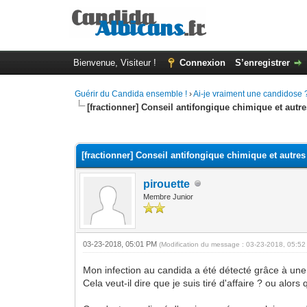
Bienvenue, Visiteur !
Connexion
S’enregistrer
Guérir du Candida ensemble !
›
Ai-je vraiment une candidose 
[fractionner] Conseil antifongique chimique et autr
Moyenne : 0 (0 vote(s))
1
2
3
4
5
[fractionner] Conseil antifongique chimique et autres
pirouette
Membre Junior
03-23-2018, 05:01 PM
(Modification du message : 03-23-2018, 05:5
Mon infection au candida a été détecté grâce à une co
Cela veut-il dire que je suis tiré d'affaire ? ou alors 