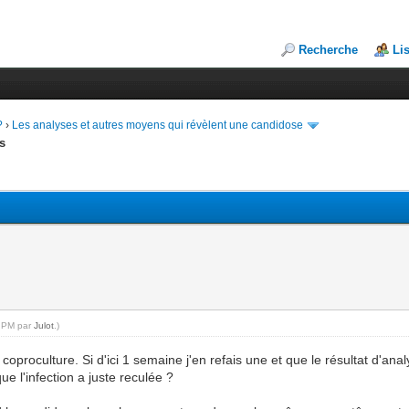
Recherche
Li
?
›
Les analyses et autres moyens qui révèlent une candidose
es
2 PM par
Julot
.)
proculture. Si d'ici 1 semaine j'en refais une et que le résultat d'analys
que l'infection a juste reculée ?