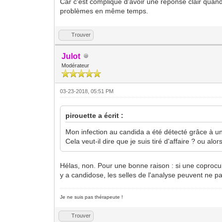
Car c'est compliqué d'avoir une réponse clair qua
problèmes en même temps.
Trouver
Julot
Modérateur
03-23-2018, 05:51 PM
pirouette a écrit :
Mon infection au candida a été détecté grâce à une c
Cela veut-il dire que je suis tiré d'affaire ? ou alor
Hélas, non. Pour une bonne raison : si une coprocul
y a candidose, les selles de l'analyse peuvent ne p
Je ne suis pas thérapeute !
Trouver