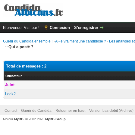
Bienvenue, Visiteur !
Connexion
S’enregistrer
Guérir du Candida ensemble !
›
Ai-je vraiment une candidose ?
›
Les analyses et
Qui a posté ?
Total de messages : 2
Utilisateur
Julot
Lock2
Contact
Guérir du Candida
Retourner en haut
Version bas-débit (Archivé)
Moteur
MyBB
, © 2002-2026
MyBB Group
.