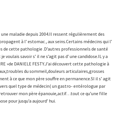
’ une maladie depuis 2004.Il ressent régulièrement des
 propagent à l’ estomac , aux seins.Certains médecins qui l’
s de cette pathologie .D’autres professionnels de santé
voulais savoir s’ il ne s’agit pas d’ une candidose.IL y a
NTRE »de DANIELE FESTY.J’ai découvert cette pathologie à
naux,troubles du sommeil,douleurs articulaires,grosses
t à ce que mon père souffre en permanence.SI il s’ agit
t vers quel type de médecin( un gastro- entérologue par
 retrouver mon père épanouie,actif…tout ce qu’une fille
ose pour jusqu’a aujourd’ hui.