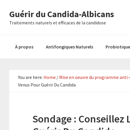
Skip
Skip
Skip
Guérir du Candida-Albicans
to
to
to
primary
main
primary
Traitements naturels et efficaces de la candidose
navigation
content
sidebar
À propos
Antifongiques Naturels
Probiotiqu
You are here:
Home
/
Mise en oeuvre du programme anti-ca
Venus Pour Guérir Du Candida
Sondage : Conseillez