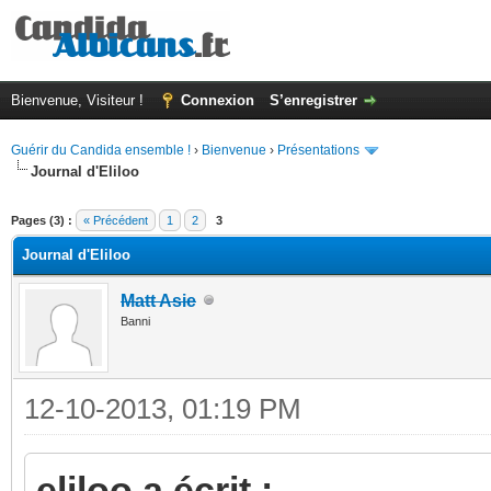
Bienvenue, Visiteur !
Connexion
S’enregistrer
Guérir du Candida ensemble !
›
Bienvenue
›
Présentations
Journal d'Eliloo
(s))
Pages (3) :
« Précédent
1
2
3
Journal d'Eliloo
Matt Asie
Banni
12-10-2013, 01:19 PM
eliloo a écrit :