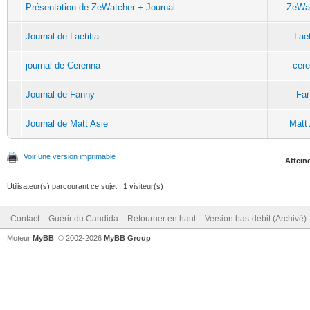
Présentation de ZeWatcher + Journal
ZeWa
Journal de Laetitia
Laet
journal de Cerenna
cer
Journal de Fanny
Fa
Journal de Matt Asie
Matt
Voir une version imprimable
Atteind
Utilisateur(s) parcourant ce sujet : 1 visiteur(s)
Contact
Guérir du Candida
Retourner en haut
Version bas-débit (Archivé)
Moteur
MyBB
, © 2002-2026
MyBB Group
.