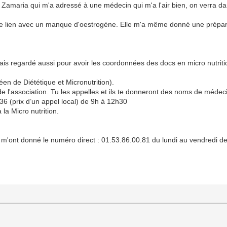
re Zamaria qui m'a adressé à une médecin qui m'a l'air bien, on verra 
 le lien avec un manque d'oestrogène. Elle m'a même donné une prépar
ais regardé aussi pour avoir les coordonnées des docs en micro nutriti
éen de Diététique et Micronutrition).
de l'association. Tu les appelles et ils te donneront des noms de médeci
6 (prix d’un appel local) de 9h à 12h30
la Micro nutrition.
ls m'ont donné le numéro direct : 01.53.86.00.81 du lundi au vendredi 