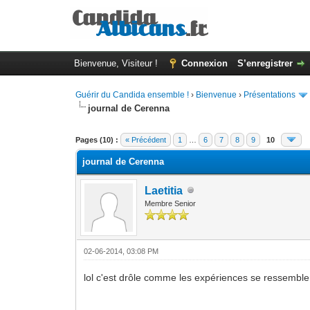
Bienvenue, Visiteur !
Connexion
S’enregistrer
Guérir du Candida ensemble !
›
Bienvenue
›
Présentations
journal de Cerenna
Moyenne : 0 (0 vote(s))
1
2
3
4
5
Pages (10) :
« Précédent
1
…
6
7
8
9
10
journal de Cerenna
Laetitia
Membre Senior
02-06-2014, 03:08 PM
lol c'est drôle comme les expériences se ressemble