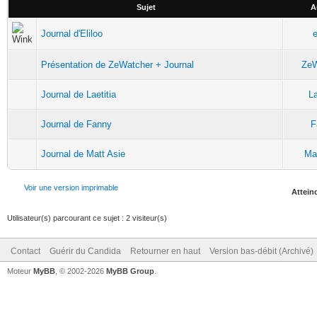
Sujet
A
Journal d'Eliloo
e
Présentation de ZeWatcher + Journal
ZeW
Journal de Laetitia
La
Journal de Fanny
F
Journal de Matt Asie
Mat
Voir une version imprimable
Atteind
Utilisateur(s) parcourant ce sujet : 2 visiteur(s)
Contact
Guérir du Candida
Retourner en haut
Version bas-débit (Archivé)
Moteur
MyBB
, © 2002-2026
MyBB Group
.