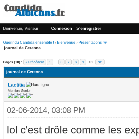
Bienvenue, Visiteur !
Connexion
S’enregistrer
Guérir du Candida ensemble !
›
Bienvenue
›
Présentations
journal de Cerenna
(s))
Pages (10) :
« Précédent
1
…
6
7
8
9
10
journal de Cerenna
Laetitia
Membre Senior
02-06-2014, 03:08 PM
lol c'est drôle comme les e