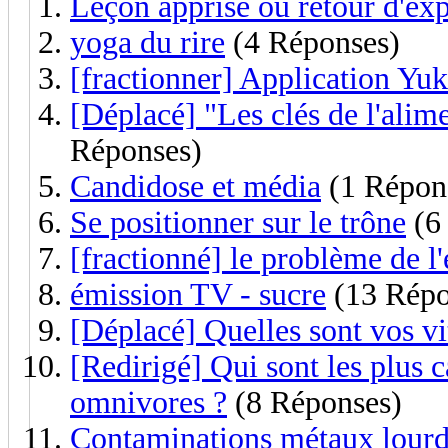
Leçon apprise ou retour d'exp
yoga du rire
(4 Réponses)
[fractionner] Application Yu
[Déplacé] "Les clés de l'ali
Réponses)
Candidose et média
(1 Répon
Se positionner sur le trône
(6
[fractionné] le problème de l
émission TV - sucre
(13 Répo
[Déplacé] Quelles sont vos v
[Redirigé] Qui sont les plus 
omnivores ?
(8 Réponses)
Contaminations métaux lourd