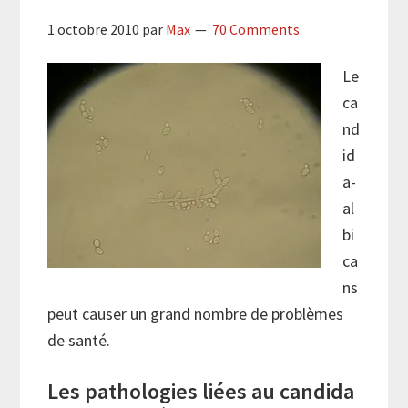
1 octobre 2010
par
Max
70 Comments
Le
ca
nd
id
a-
al
bi
ca
ns
peut causer un grand nombre de problèmes
de santé.
Les pathologies liées au candida