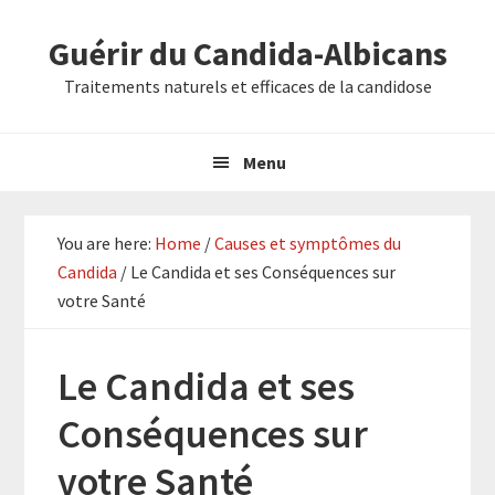
Skip
Skip
Skip
Guérir du Candida-Albicans
to
to
to
primary
main
primary
Traitements naturels et efficaces de la candidose
navigation
content
sidebar
Menu
You are here:
Home
/
Causes et symptômes du
Candida
/
Le Candida et ses Conséquences sur
votre Santé
Le Candida et ses
Conséquences sur
votre Santé